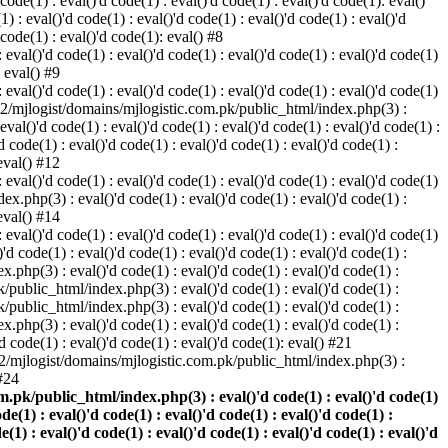
 code(1) : eval()'d code(1) : eval()'d code(1) : eval()'d code(1): eval()
: eval()'d code(1) : eval()'d code(1) : eval()'d code(1) : eval()'d
 code(1) : eval()'d code(1): eval() #8
eval()'d code(1) : eval()'d code(1) : eval()'d code(1) : eval()'d code(1)
: eval() #9
eval()'d code(1) : eval()'d code(1) : eval()'d code(1) : eval()'d code(1)
home2/mjlogist/domains/mjlogistic.com.pk/public_html/index.php(3) :
 eval()'d code(1) : eval()'d code(1) : eval()'d code(1) : eval()'d code(1) :
code(1) : eval()'d code(1) : eval()'d code(1) : eval()'d code(1) :
 eval() #12
eval()'d code(1) : eval()'d code(1) : eval()'d code(1) : eval()'d code(1)
x.php(3) : eval()'d code(1) : eval()'d code(1) : eval()'d code(1) :
 eval() #14
eval()'d code(1) : eval()'d code(1) : eval()'d code(1) : eval()'d code(1)
 code(1) : eval()'d code(1) : eval()'d code(1) : eval()'d code(1) :
.php(3) : eval()'d code(1) : eval()'d code(1) : eval()'d code(1) :
k/public_html/index.php(3) : eval()'d code(1) : eval()'d code(1) :
k/public_html/index.php(3) : eval()'d code(1) : eval()'d code(1) :
.php(3) : eval()'d code(1) : eval()'d code(1) : eval()'d code(1) :
 code(1) : eval()'d code(1) : eval()'d code(1): eval() #21
e2/mjlogist/domains/mjlogistic.com.pk/public_html/index.php(3) :
 #24
.pk/public_html/index.php(3) : eval()'d code(1) : eval()'d code(1)
ode(1) : eval()'d code(1) : eval()'d code(1) : eval()'d code(1) :
e(1) : eval()'d code(1) : eval()'d code(1) : eval()'d code(1) : eval()'d