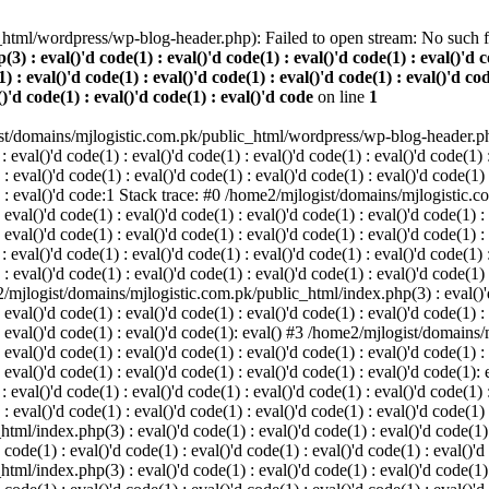
html/wordpress/wp-blog-header.php): Failed to open stream: No such fil
 eval()'d code(1) : eval()'d code(1) : eval()'d code(1) : eval()'d cod
) : eval()'d code(1) : eval()'d code(1) : eval()'d code(1) : eval()'d cod
()'d code(1) : eval()'d code(1) : eval()'d code
on line
1
st/domains/mjlogistic.com.pk/public_html/wordpress/wp-blog-header.php'
l()'d code(1) : eval()'d code(1) : eval()'d code(1) : eval()'d code(1) : 
 : eval()'d code(1) : eval()'d code(1) : eval()'d code(1) : eval()'d code(1)
(1) : eval()'d code:1 Stack trace: #0 /home2/mjlogist/domains/mjlogistic.
 eval()'d code(1) : eval()'d code(1) : eval()'d code(1) : eval()'d code(1) :
: eval()'d code(1) : eval()'d code(1) : eval()'d code(1) : eval()'d code(1) :
l()'d code(1) : eval()'d code(1) : eval()'d code(1) : eval()'d code(1) : 
 : eval()'d code(1) : eval()'d code(1) : eval()'d code(1) : eval()'d code(1)
e2/mjlogist/domains/mjlogistic.com.pk/public_html/index.php(3) : eval()'d 
 eval()'d code(1) : eval()'d code(1) : eval()'d code(1) : eval()'d code(1) :
) : eval()'d code(1) : eval()'d code(1): eval() #3 /home2/mjlogist/domain
 eval()'d code(1) : eval()'d code(1) : eval()'d code(1) : eval()'d code(1) :
: eval()'d code(1) : eval()'d code(1) : eval()'d code(1) : eval()'d code(1): 
l()'d code(1) : eval()'d code(1) : eval()'d code(1) : eval()'d code(1) : 
 : eval()'d code(1) : eval()'d code(1) : eval()'d code(1) : eval()'d code(1) 
/index.php(3) : eval()'d code(1) : eval()'d code(1) : eval()'d code(1) : 
 code(1) : eval()'d code(1) : eval()'d code(1) : eval()'d code(1) : eval()'d
/index.php(3) : eval()'d code(1) : eval()'d code(1) : eval()'d code(1) : 