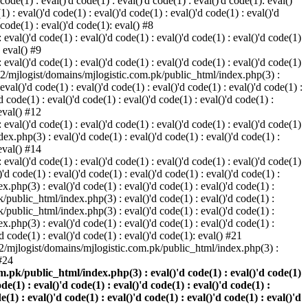
 code(1) : eval()'d code(1) : eval()'d code(1) : eval()'d code(1): eval()
: eval()'d code(1) : eval()'d code(1) : eval()'d code(1) : eval()'d
 code(1) : eval()'d code(1): eval() #8
eval()'d code(1) : eval()'d code(1) : eval()'d code(1) : eval()'d code(1)
: eval() #9
eval()'d code(1) : eval()'d code(1) : eval()'d code(1) : eval()'d code(1)
home2/mjlogist/domains/mjlogistic.com.pk/public_html/index.php(3) :
 eval()'d code(1) : eval()'d code(1) : eval()'d code(1) : eval()'d code(1) :
code(1) : eval()'d code(1) : eval()'d code(1) : eval()'d code(1) :
 eval() #12
eval()'d code(1) : eval()'d code(1) : eval()'d code(1) : eval()'d code(1)
x.php(3) : eval()'d code(1) : eval()'d code(1) : eval()'d code(1) :
 eval() #14
eval()'d code(1) : eval()'d code(1) : eval()'d code(1) : eval()'d code(1)
 code(1) : eval()'d code(1) : eval()'d code(1) : eval()'d code(1) :
.php(3) : eval()'d code(1) : eval()'d code(1) : eval()'d code(1) :
k/public_html/index.php(3) : eval()'d code(1) : eval()'d code(1) :
k/public_html/index.php(3) : eval()'d code(1) : eval()'d code(1) :
.php(3) : eval()'d code(1) : eval()'d code(1) : eval()'d code(1) :
 code(1) : eval()'d code(1) : eval()'d code(1): eval() #21
e2/mjlogist/domains/mjlogistic.com.pk/public_html/index.php(3) :
 #24
.pk/public_html/index.php(3) : eval()'d code(1) : eval()'d code(1)
ode(1) : eval()'d code(1) : eval()'d code(1) : eval()'d code(1) :
e(1) : eval()'d code(1) : eval()'d code(1) : eval()'d code(1) : eval()'d