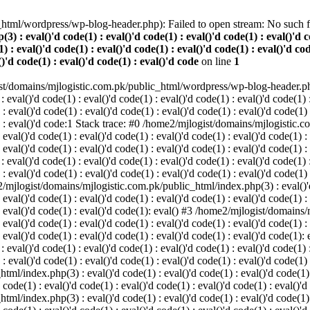
html/wordpress/wp-blog-header.php): Failed to open stream: No such fil
 eval()'d code(1) : eval()'d code(1) : eval()'d code(1) : eval()'d cod
) : eval()'d code(1) : eval()'d code(1) : eval()'d code(1) : eval()'d cod
()'d code(1) : eval()'d code(1) : eval()'d code
on line
1
st/domains/mjlogistic.com.pk/public_html/wordpress/wp-blog-header.php'
l()'d code(1) : eval()'d code(1) : eval()'d code(1) : eval()'d code(1) : 
 : eval()'d code(1) : eval()'d code(1) : eval()'d code(1) : eval()'d code(1)
(1) : eval()'d code:1 Stack trace: #0 /home2/mjlogist/domains/mjlogistic.
 eval()'d code(1) : eval()'d code(1) : eval()'d code(1) : eval()'d code(1) :
: eval()'d code(1) : eval()'d code(1) : eval()'d code(1) : eval()'d code(1) :
l()'d code(1) : eval()'d code(1) : eval()'d code(1) : eval()'d code(1) : 
 : eval()'d code(1) : eval()'d code(1) : eval()'d code(1) : eval()'d code(1)
e2/mjlogist/domains/mjlogistic.com.pk/public_html/index.php(3) : eval()'d 
 eval()'d code(1) : eval()'d code(1) : eval()'d code(1) : eval()'d code(1) :
) : eval()'d code(1) : eval()'d code(1): eval() #3 /home2/mjlogist/domain
 eval()'d code(1) : eval()'d code(1) : eval()'d code(1) : eval()'d code(1) :
: eval()'d code(1) : eval()'d code(1) : eval()'d code(1) : eval()'d code(1): 
l()'d code(1) : eval()'d code(1) : eval()'d code(1) : eval()'d code(1) : 
 : eval()'d code(1) : eval()'d code(1) : eval()'d code(1) : eval()'d code(1) 
/index.php(3) : eval()'d code(1) : eval()'d code(1) : eval()'d code(1) : 
 code(1) : eval()'d code(1) : eval()'d code(1) : eval()'d code(1) : eval()'d
/index.php(3) : eval()'d code(1) : eval()'d code(1) : eval()'d code(1) : 