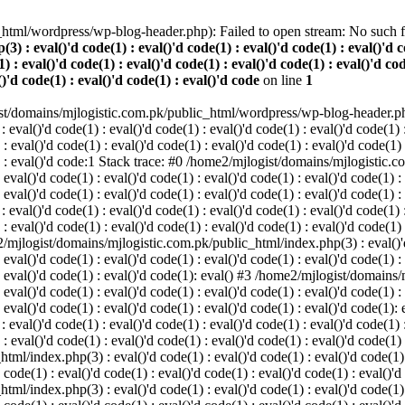
html/wordpress/wp-blog-header.php): Failed to open stream: No such fil
 eval()'d code(1) : eval()'d code(1) : eval()'d code(1) : eval()'d cod
) : eval()'d code(1) : eval()'d code(1) : eval()'d code(1) : eval()'d cod
()'d code(1) : eval()'d code(1) : eval()'d code
on line
1
st/domains/mjlogistic.com.pk/public_html/wordpress/wp-blog-header.php'
l()'d code(1) : eval()'d code(1) : eval()'d code(1) : eval()'d code(1) : 
 : eval()'d code(1) : eval()'d code(1) : eval()'d code(1) : eval()'d code(1)
(1) : eval()'d code:1 Stack trace: #0 /home2/mjlogist/domains/mjlogistic.
 eval()'d code(1) : eval()'d code(1) : eval()'d code(1) : eval()'d code(1) :
: eval()'d code(1) : eval()'d code(1) : eval()'d code(1) : eval()'d code(1) :
l()'d code(1) : eval()'d code(1) : eval()'d code(1) : eval()'d code(1) : 
 : eval()'d code(1) : eval()'d code(1) : eval()'d code(1) : eval()'d code(1)
e2/mjlogist/domains/mjlogistic.com.pk/public_html/index.php(3) : eval()'d 
 eval()'d code(1) : eval()'d code(1) : eval()'d code(1) : eval()'d code(1) :
) : eval()'d code(1) : eval()'d code(1): eval() #3 /home2/mjlogist/domain
 eval()'d code(1) : eval()'d code(1) : eval()'d code(1) : eval()'d code(1) :
: eval()'d code(1) : eval()'d code(1) : eval()'d code(1) : eval()'d code(1): 
l()'d code(1) : eval()'d code(1) : eval()'d code(1) : eval()'d code(1) : 
 : eval()'d code(1) : eval()'d code(1) : eval()'d code(1) : eval()'d code(1) 
/index.php(3) : eval()'d code(1) : eval()'d code(1) : eval()'d code(1) : 
 code(1) : eval()'d code(1) : eval()'d code(1) : eval()'d code(1) : eval()'d
/index.php(3) : eval()'d code(1) : eval()'d code(1) : eval()'d code(1) : 