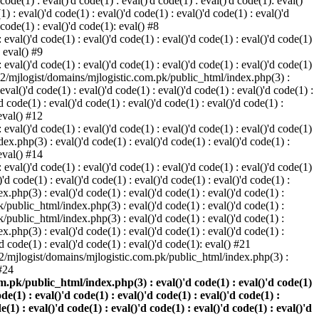
 code(1) : eval()'d code(1) : eval()'d code(1) : eval()'d code(1): eval()
: eval()'d code(1) : eval()'d code(1) : eval()'d code(1) : eval()'d
 code(1) : eval()'d code(1): eval() #8
eval()'d code(1) : eval()'d code(1) : eval()'d code(1) : eval()'d code(1)
: eval() #9
eval()'d code(1) : eval()'d code(1) : eval()'d code(1) : eval()'d code(1)
home2/mjlogist/domains/mjlogistic.com.pk/public_html/index.php(3) :
 eval()'d code(1) : eval()'d code(1) : eval()'d code(1) : eval()'d code(1) :
code(1) : eval()'d code(1) : eval()'d code(1) : eval()'d code(1) :
 eval() #12
eval()'d code(1) : eval()'d code(1) : eval()'d code(1) : eval()'d code(1)
x.php(3) : eval()'d code(1) : eval()'d code(1) : eval()'d code(1) :
 eval() #14
eval()'d code(1) : eval()'d code(1) : eval()'d code(1) : eval()'d code(1)
 code(1) : eval()'d code(1) : eval()'d code(1) : eval()'d code(1) :
.php(3) : eval()'d code(1) : eval()'d code(1) : eval()'d code(1) :
k/public_html/index.php(3) : eval()'d code(1) : eval()'d code(1) :
k/public_html/index.php(3) : eval()'d code(1) : eval()'d code(1) :
.php(3) : eval()'d code(1) : eval()'d code(1) : eval()'d code(1) :
 code(1) : eval()'d code(1) : eval()'d code(1): eval() #21
e2/mjlogist/domains/mjlogistic.com.pk/public_html/index.php(3) :
 #24
.pk/public_html/index.php(3) : eval()'d code(1) : eval()'d code(1)
ode(1) : eval()'d code(1) : eval()'d code(1) : eval()'d code(1) :
e(1) : eval()'d code(1) : eval()'d code(1) : eval()'d code(1) : eval()'d